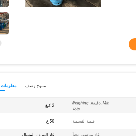
منتوج وصف
معلومات ت
Min.
دقيقة.
Weighing
2 كلغ
وزن
:
قيمة القسمة:
50 غ
غاز مناسب معبأ:
غاز البترول المسال