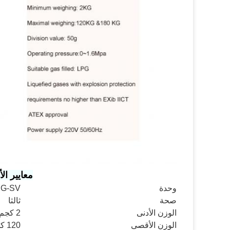
معايير الأ
وحدة
YG-SV
صحة
ثالثا
الوزن الأدنى
2 كجم
الوزن الأقصى
120 كجم و 180 كجم