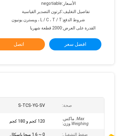
الأسعار:
negotiable
تفاصيل التغليف:
كرتون التصدير القياسية
شروط الدفع:
L / C ، T / T ، ويسترن يونيون
القدرة على العرض:
2000 قطعة شهريا
افضل سعر
اتصل
صحة:
S-TCS-YG-SV
Max.
ماكس.
120 كجم و 180 كجم
Weighing
وزن
:
ضغط التشغيل:
0 ~ 1.6 ميجا باسكال