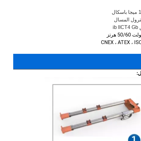
بترول المسال 
ib 
CNEX ، ATEX ، I
ل: