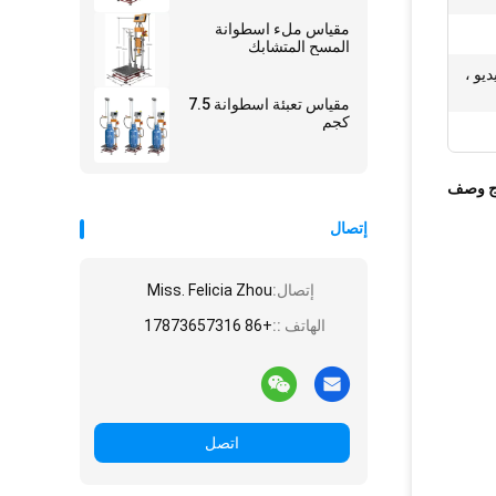
مقياس ملء اسطوانة
المسح المتشابك
ديو ،
مقياس تعبئة اسطوانة 7.5
كجم
ج وصف
إتصال
إتصال:
Miss. Felicia Zhou
الهاتف ::
+86 17873657316
اتصل