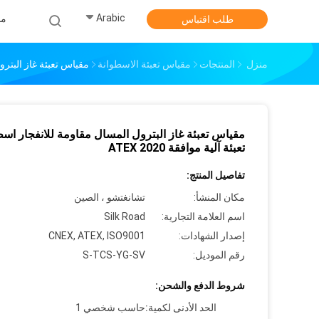
Arabic
من
طلب اقتباس
منزل
المنتجات
مقياس تعبئة الاسطوانة
مقياس تعبئة غاز البترول 
مقياس تعبئة غاز البترول المسال مقاومة للانفجار اس
تعبئة آلية موافقة ATEX 2020
تفاصيل المنتج:
مكان المنشأ:
تشانغتشو ، الصين
اسم العلامة التجارية:
Silk Road
إصدار الشهادات:
CNEX, ATEX, ISO9001
رقم الموديل:
S-TCS-YG-SV
شروط الدفع والشحن:
الحد الأدنى لكمية:
حاسب شخصي 1