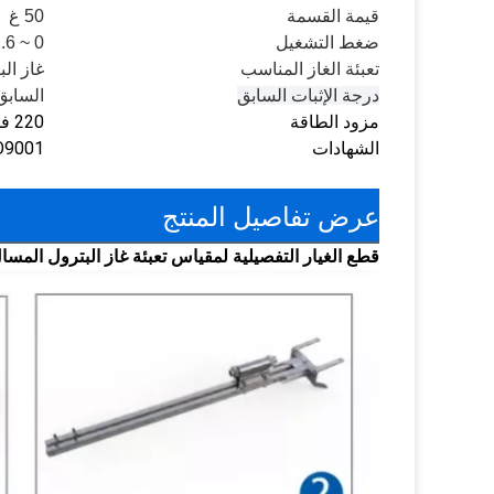
قيمة القسمة
50 غ
ضغط التشغيل
0 ~ 1.6 ميجا باسكال
تعبئة الغاز المناسب
غاز ال
درجة الإثبات السابق
السابق IICT4 Gb
مزود الطاقة
220 فولت 50/60 هرتز
الشهادات
SO9001
عرض تفاصيل المنتج
قطع الغيار التفصيلية لمقياس تعبئة غاز البترول المسا