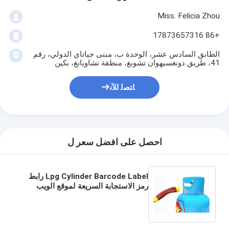
Miss. Felicia Zhou
+86 17873657316
الطابق السادس عشر، الوحدة ب، مبنى جياتاي الدولي، رقم
41، طريق دونغسيهوان تشونغ، منطقة تشاويانغ، بكين
ﺎﺘﺼﻟ ﺍﻶﻧ
احصل على افضل سعر ل
Lpg Cylinder Barcode Label رابط
رمز الاستجابة السريعة لموقع الويب
المسافة البادئة الفريدة 20 عامًا في
الهواء الطلق