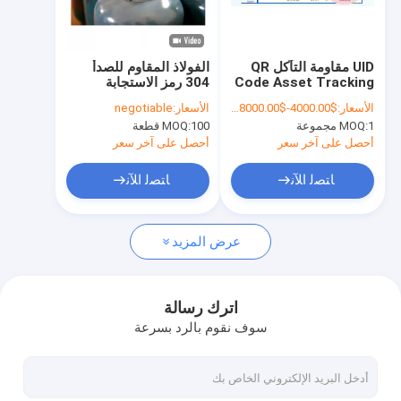
جولة في المعمل
مراقبة الجودة
UID مقاومة التآكل QR
الفولاذ المقاوم للصدأ
Code Asset Tracking
304 رمز الاستجابة
اتصل بنا
السريعة رمز الباركود
الأسعار:
$4000.00-$8000.00/Set
الأسعار:
negotiable
لوحة اسطوانة
1 مجموعة
MOQ:
100 قطعة
MOQ:
اطلب اقتباس
أحصل على آخر سعر
أحصل على آخر سعر
ﺎﺘﺼﻟ ﺍﻶﻧ
ﺎﺘﺼﻟ ﺍﻶﻧ
تتبع اسطوانة غاز البترول المسال
عرض المزيد
نظام تتبع الاسطوانة
تتبع غاز البترول المسال
اترك رسالة
سوف نقوم بالرد بسرعة
آلة تعبئة اسطوانة غاز البترول المسال
مقياس تعبئة الاسطوانة