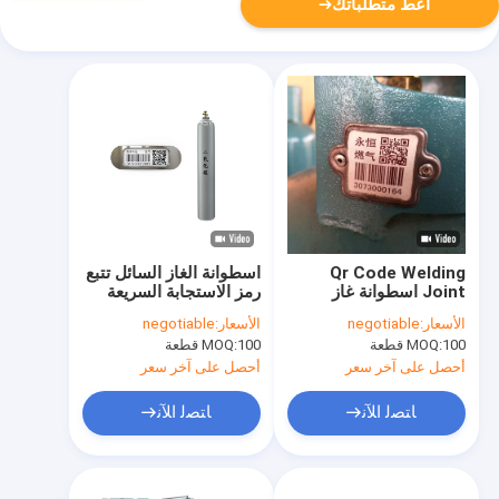
أعط متطلباتك
Qr Code Welding
اسطوانة الغاز السائل تتبع
Joint اسطوانة غاز
رمز الاستجابة السريعة
الباركود مقاومة الزيت
الباركود النفط إثبات
الأسعار:
negotiable
الأسعار:
negotiable
للحرارة
100 قطعة
MOQ:
100 قطعة
MOQ:
أحصل على آخر سعر
أحصل على آخر سعر
ﺎﺘﺼﻟ ﺍﻶﻧ
ﺎﺘﺼﻟ ﺍﻶﻧ