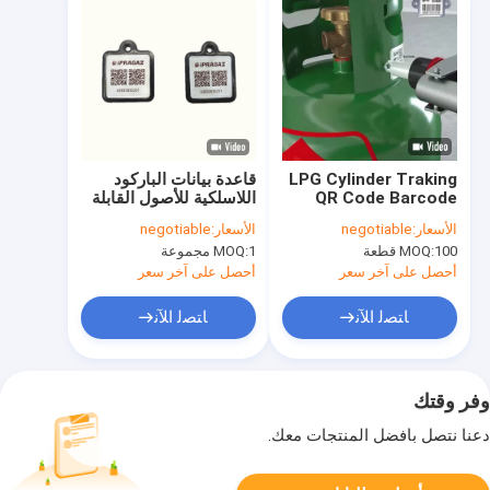
LPG Cylinder Traking
قاعدة بيانات الباركود
QR Code Barcode
اللاسلكية للأصول القابلة
Anti UV Oil
للتتبع لرمز الاستجابة
الأسعار:
negotiable
الأسعار:
negotiable
Resistance
السريعة الدائم
100 قطعة
MOQ:
1 مجموعة
MOQ:
أحصل على آخر سعر
أحصل على آخر سعر
ﺎﺘﺼﻟ ﺍﻶﻧ
ﺎﺘﺼﻟ ﺍﻶﻧ
وفر وقتك
دعنا نتصل بأفضل المنتجات معك.