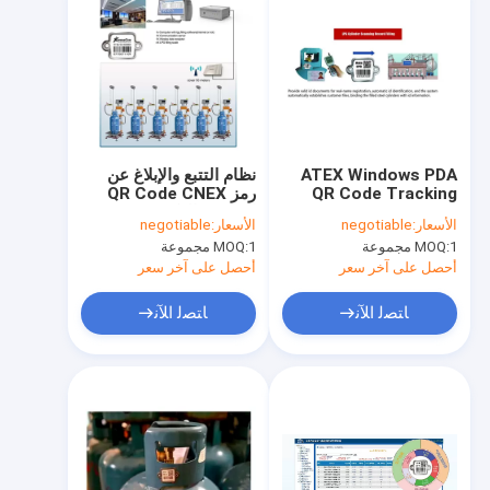
ATEX Windows PDA
نظام التتبع والإبلاغ عن
QR Code Tracking
رمز QR Code CNEX
And Reporting
المعدني الذكي
الأسعار:
negotiable
الأسعار:
negotiable
System
1 مجموعة
MOQ:
1 مجموعة
MOQ:
أحصل على آخر سعر
أحصل على آخر سعر
ﺎﺘﺼﻟ ﺍﻶﻧ
ﺎﺘﺼﻟ ﺍﻶﻧ
منزل، بيت
منتجات
معلومات عنا