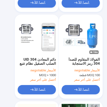
ﺎﺘﺼﻟ ﺍﻶﻧ
ﺎﺘﺼﻟ ﺍﻶﻧ
الفولاذ المقاوم للصدأ
دائم المعادن UID 304
304 رمز الاستجابة
الصلب الصقيل نظام تتبع
السريعة اسطوانة الباركود
رمز الاستجابة السريعة
الأسعار:
negotiable
الأسعار:
negotiable
العلامة مقاومة درجات
100 قطعة
MOQ:
> 1000
MOQ:
الحرارة العالية
أحصل على آخر سعر
أحصل على آخر سعر
ﺎﺘﺼﻟ ﺍﻶﻧ
ﺎﺘﺼﻟ ﺍﻶﻧ