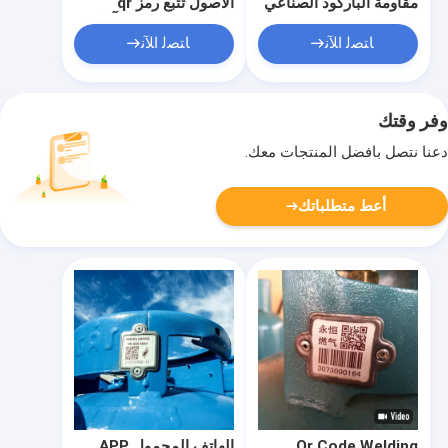
مقاومة الباركود الصناعي
الأصول تتبع رمز qr
اسطوانة لإدارة تتبع
الباركود مكافحة التآكل
جيد الانحناء
ﺎﺘﺼﻟ ﺍﻶﻧ
ﺎﺘﺼﻟ ﺍﻶﻧ
وفر وقتك
دعنا نتصل بأفضل المنتجات معك.
أعط متطلباتك
Qr Code Welding
الهاتف المحمول APP