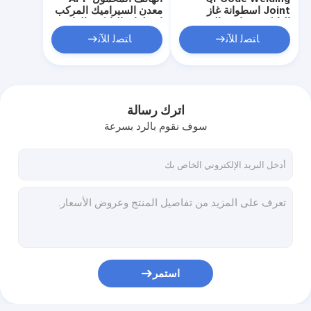
Joint اسطوانة غاز
معدن السيراميك المركب
الباركود مقاومة الزيت
اسطوانة الباركود الدائم
للحرارة
ﺎﺘﺼﻟ ﺍﻶﻧ
ﺎﺘﺼﻟ ﺍﻶﻧ
اترك رسالة
سوف نقوم بالرد بسرعة
منزل، بيت
منتجات
استمر
معلومات عنا