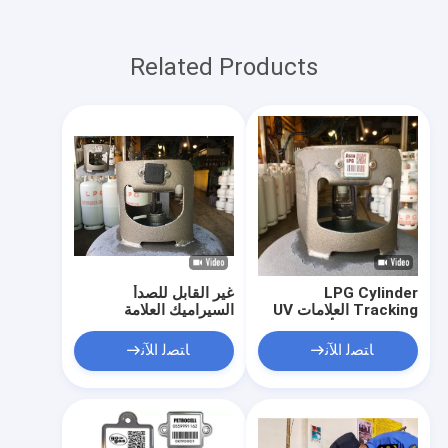
Related Products
LPG Cylinder
غير القابل للصدأ
Tracking العلامات UV
السيراميك العلامة
برهان إدارة الأصول
الباركود العلامة مكافحة
المقاومة للحرارة
حرق مع غطاء مطاطي
ﺎﺘﺼﻟ ﺍﻶﻧ
ﺎﺘﺼﻟ ﺍﻶﻧ