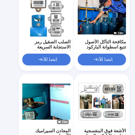
مكافحة التآكل الأصول
الصلب الصقيل رمز
تتبع اسطوانة الباركود
الاستجابة السريعة
مقاومة للخدش
اسطوانة غاز العلامات
مقاومة التآكل
ﺎﺘﺼﻟ ﺍﻶﻧ
ﺎﺘﺼﻟ ﺍﻶﻧ
الأشعة فوق البنفسجية
المعادن السيراميك