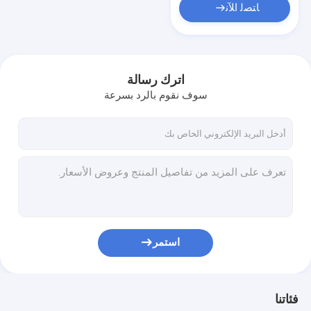
ﺎﺘﺼﻟ ﺍﻶﻧ
اترك رسالة
سوف نقوم بالرد بسرعة
استمر
فئاتنا